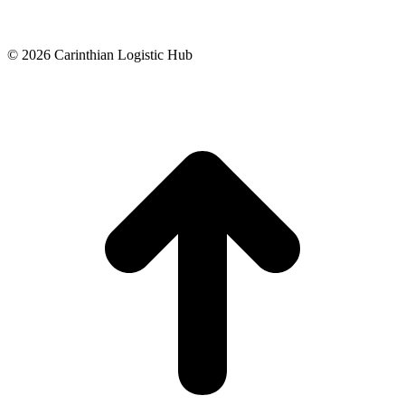
© 2026 Carinthian Logistic Hub
t
T