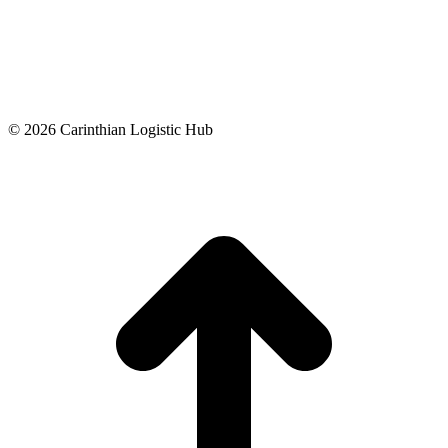
© 2026 Carinthian Logistic Hub
t
T