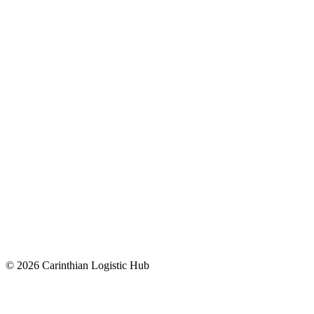
© 2026 Carinthian Logistic Hub
t
T