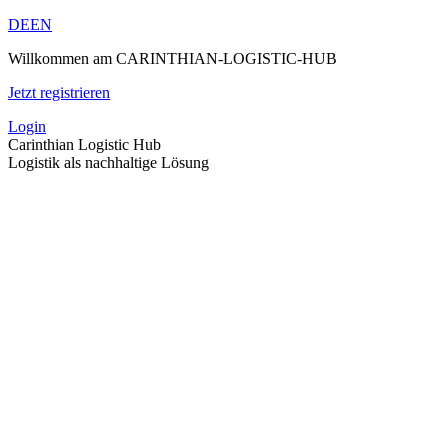
Vai
DE
EN
ai
Willkommen am CARINTHIAN-LOGISTIC-HUB
contenuti
Jetzt registrieren
Login
Carinthian Logistic Hub
Logistik als nachhaltige Lösung