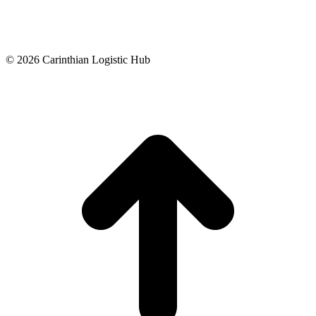
© 2026 Carinthian Logistic Hub
T
s